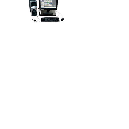
MCC 5500 CONSOLA DE
DESPACHO
Si busca control y confiabilidad máxima
para sistemas de comunicación de
concentración de enlaces o sistemas
convencionales sofisticados, la consola
de despacho MCC 5500 de Motorola
es para usted. Esta estación de trabajo
modular brinda capacidades de
despacho con funciones completas para
sistemas convencionales de radio y
puede controlar varios sistemas
inalámbricos de radio.
Descargar Ficha Técnica